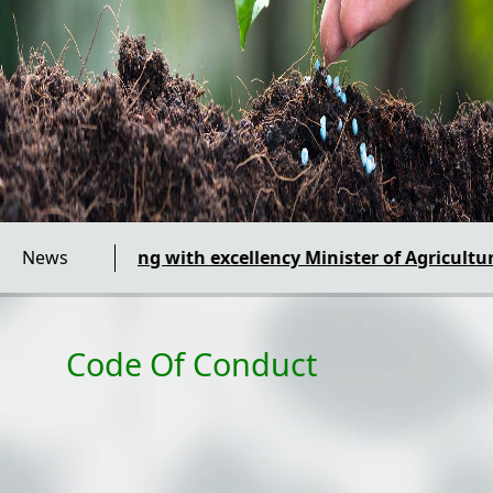
Meeting with excellency Minister of Agriculture
News
Code Of Conduct