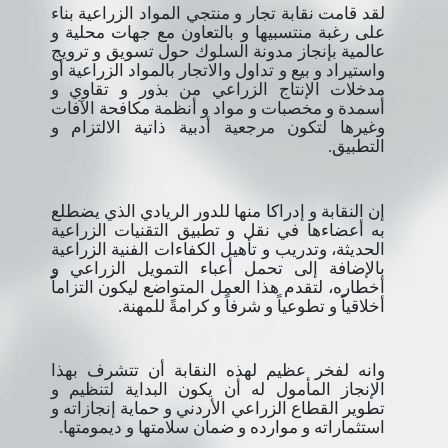
لقد قامت نقابة تجار و منتجي المواد الزراعية بناء
على رغبة منتسبيها و بالتعاون مع جهات محلية و
عالمية بإنجاز مدونة السلوك حول تسويق و ترويج
واستيراد و بيع و تداول والاتجار بالمواد الزراعية أو
مدخلات الإنتاج الزراعي من بذور و تقاوي و
أسمدة و مخصبات و مواد و أنظمة مكافحة الآفات
وغيرها لتكون مرجعية أدبية ذاتية الالتزام و
التطبيق.
إن النقابة و إدراكا منها للدور الريادي الذي يضطلع
به أعضاءها في نقل و تطبيق التقنيات الزراعية
الحديثة، وتدريب و تأهيل الكفاءات الفنية الزراعية
بالإضافة إلى تحمل أعباء التمويل الزراعي و
أخطاره، لتقدم هذا العمل المتواضع ليكون التزاماً
أخلاقياً و تطوعياً و شرفاً و كرامةً للمهنة.
وانه لفخر عظيم لهذه النقابة أن تتشرف بهذا
الإنجاز المأمول له أن يكون البداية لتنظيم و
تطوير القطاع الزراعي الأردني و حماية إنجازاته و
استثماراته و موارده و ضمان سلامتها و ديمومتها.